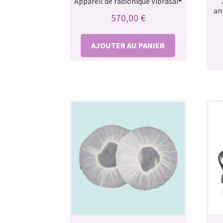
Appareil de radionique Vibrasaï®
an
570,00
€
AJOUTER AU PANIER