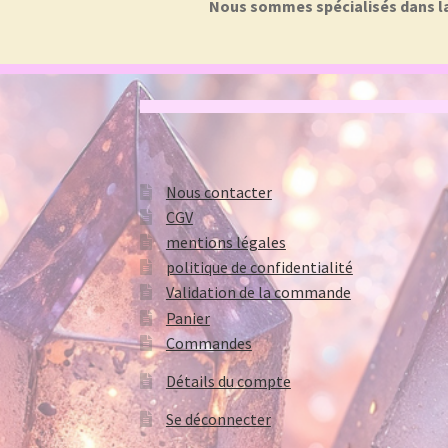
Nous sommes spécialisés dans la f
Nous contacter
CGV
mentions légales
politique de confidentialité
Validation de la commande
Panier
Commandes
Détails du compte
Se déconnecter