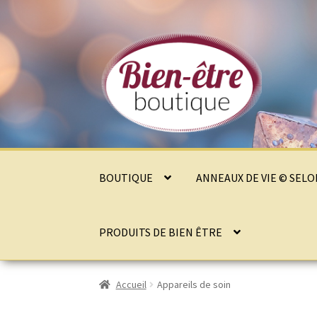
Aller
Aller
à
au
la
contenu
navigation
BOUTIQUE
ANNEAUX DE VIE © SEL
PRODUITS DE BIEN ÊTRE
Accueil
Appareils de soin