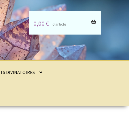
0,00
€
0 article
RTS DIVINATOIRES