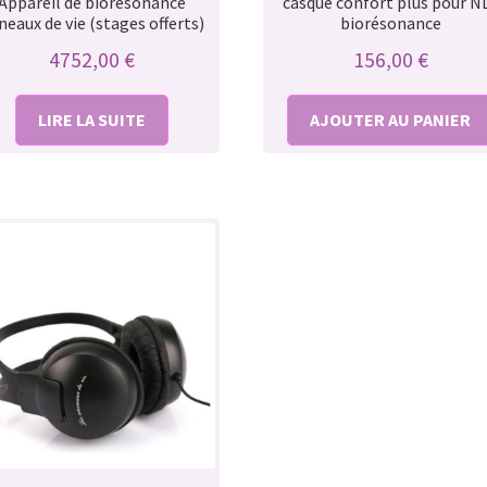
Appareil de biorésonance
casque confort plus pour N
neaux de vie (stages offerts)
biorésonance
4752,00
€
156,00
€
LIRE LA SUITE
AJOUTER AU PANIER