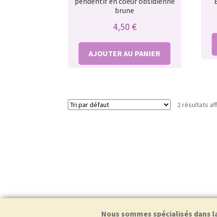
pendentif en coeur obsidienne
brune
4,50
€
AJOUTER AU PANIER
2 résultats af
Nous sommes spécialisés dans la f