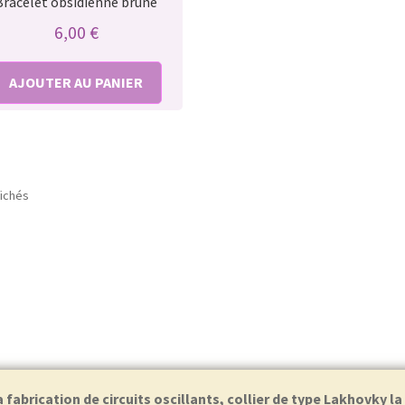
Bracelet obsidienne brune
6,00
€
AJOUTER AU PANIER
fichés
abrication de circuits oscillants, collier de type Lakhovky l