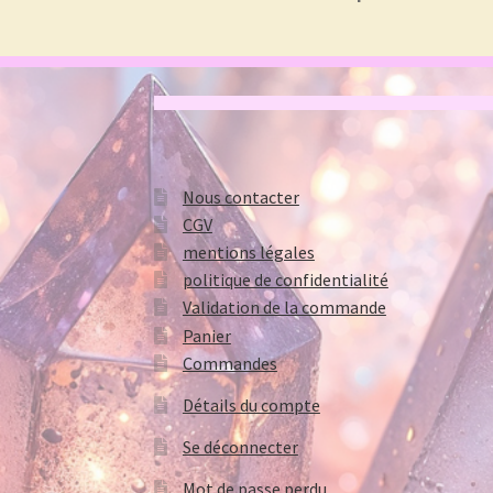
Nous contacter
CGV
mentions légales
politique de confidentialité
Validation de la commande
Panier
Commandes
Détails du compte
Se déconnecter
Mot de passe perdu