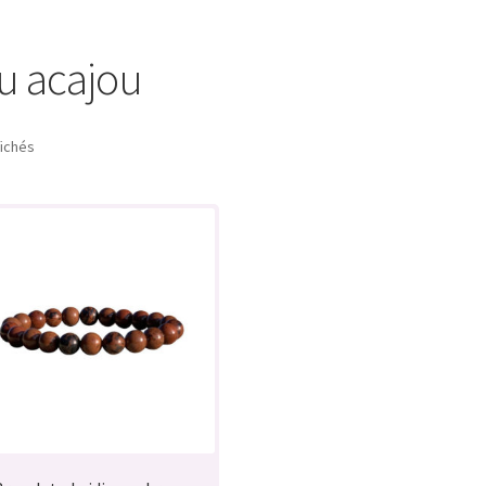
u acajou
fichés