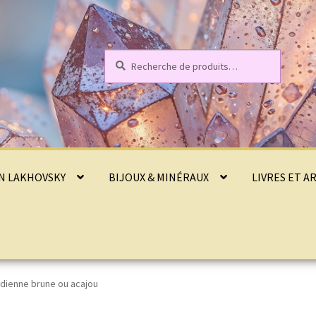
Recherche
Recherche
pour :
ON LAKHOVSKY
BIJOUX & MINÉRAUX
LIVRES ET A
dienne brune ou acajou