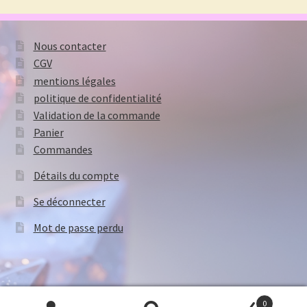
Nous contacter
CGV
mentions légales
politique de confidentialité
Validation de la commande
Panier
Commandes
Détails du compte
Se déconnecter
Mot de passe perdu
0