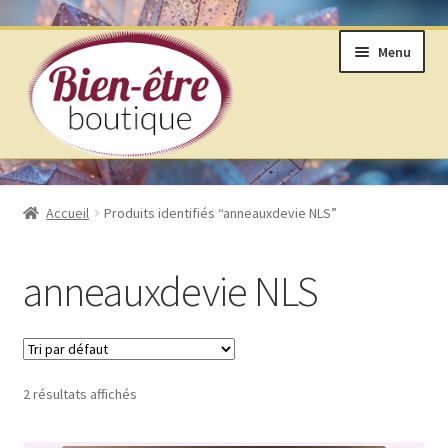
Aller
Aller
Menu
à
au
la
contenu
navigation
BOUTIQUE
Accueil
Produits identifiés “anneauxdevie NLS”
ANNEAUX DE VIE © SELON LAKHOVSKY
anneauxdevie NLS
BIJOUX & MINÉRAUX
LIVRES ET ARTS DIVINATOIRES
2 résultats affichés
PRODUITS DE BIEN ÊTRE