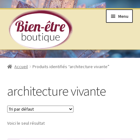
Aller
Aller
Menu
à
au
la
contenu
navigation
BOUTIQUE
Accueil
Produits identifiés “architecture vivante”
ANNEAUX DE VIE © SELON LAKHOVSKY
architecture vivante
BIJOUX & MINÉRAUX
LIVRES ET ARTS DIVINATOIRES
Voici le seul résultat
PRODUITS DE BIEN ÊTRE