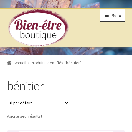
Aller
Aller
Menu
à
au
la
contenu
navigation
BOUTIQUE
Accueil
Produits identifiés “bénitier”
ANNEAUX DE VIE © SELON LAKHOVSKY
bénitier
BIJOUX & MINÉRAUX
LIVRES ET ARTS DIVINATOIRES
Voici le seul résultat
PRODUITS DE BIEN ÊTRE