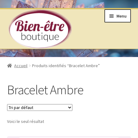
Aller
Aller
Menu
à
au
la
contenu
navigation
BOUTIQUE
Accueil
Produits identifiés “Bracelet Ambre”
ANNEAUX DE VIE © SELON LAKHOVSKY
Bracelet Ambre
BIJOUX & MINÉRAUX
LIVRES ET ARTS DIVINATOIRES
Voici le seul résultat
PRODUITS DE BIEN ÊTRE