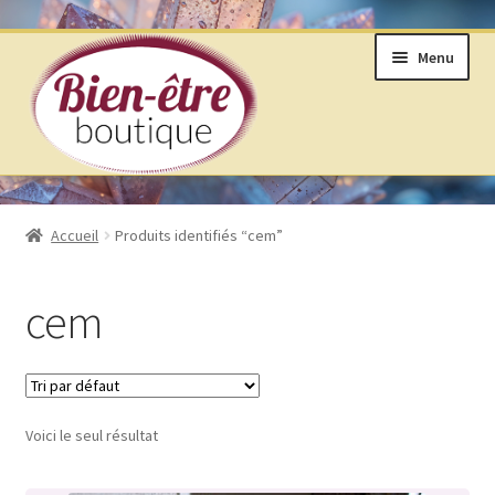
Aller
Aller
Menu
à
au
la
contenu
navigation
BOUTIQUE
Accueil
Produits identifiés “cem”
ANNEAUX DE VIE © SELON LAKHOVSKY
cem
BIJOUX & MINÉRAUX
LIVRES ET ARTS DIVINATOIRES
Voici le seul résultat
PRODUITS DE BIEN ÊTRE