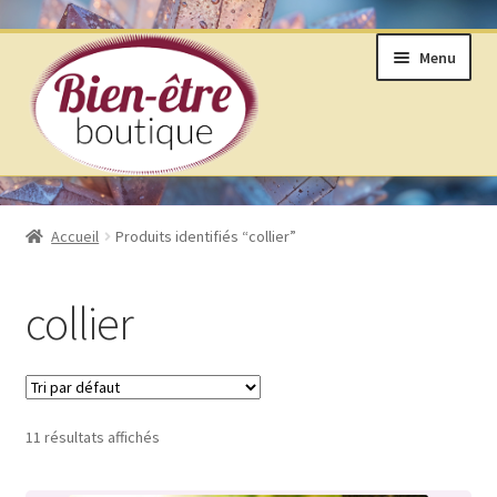
Aller
Aller
Menu
à
au
la
contenu
navigation
BOUTIQUE
Accueil
Produits identifiés “collier”
ANNEAUX DE VIE © SELON LAKHOVSKY
collier
BIJOUX & MINÉRAUX
LIVRES ET ARTS DIVINATOIRES
11 résultats affichés
PRODUITS DE BIEN ÊTRE