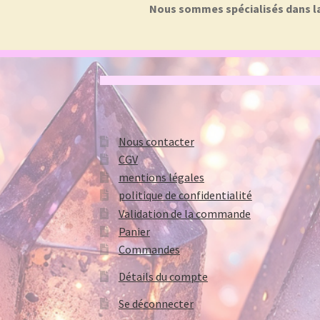
Nous sommes spécialisés dans la f
Nous contacter
CGV
mentions légales
politique de confidentialité
Validation de la commande
Panier
Commandes
Détails du compte
Se déconnecter