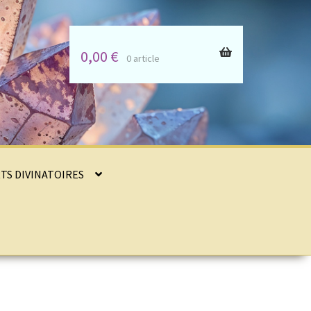
0,00
€
0 article
RTS DIVINATOIRES