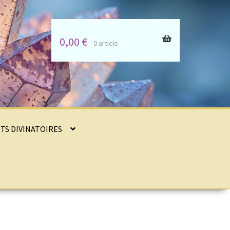
0,00
€
0 article
RTS DIVINATOIRES