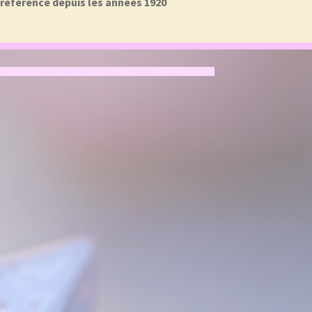
a référence depuis les années 1920