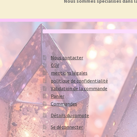
Nous sommes spécialisés dans la f
Nous contacter
CGV
mentions légales
politique de confidentialité
Validation de la commande
Panier
Commandes
Détails du compte
Se déconnecter