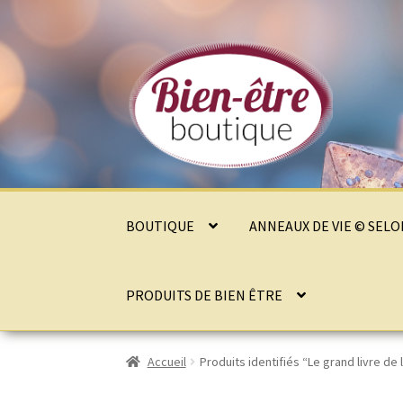
Aller
Aller
à
au
la
contenu
navigation
BOUTIQUE
ANNEAUX DE VIE © SEL
PRODUITS DE BIEN ÊTRE
Accueil
Produits identifiés “Le grand livre de