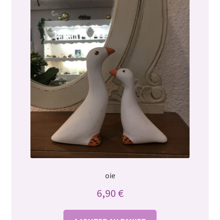
oie
6,90
€