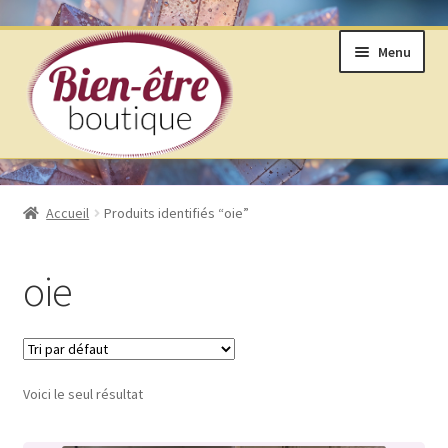
Aller
Aller
Menu
à
au
la
contenu
navigation
BOUTIQUE
Accueil
Produits identifiés “oie”
ANNEAUX DE VIE © SELON LAKHOVSKY
oie
BIJOUX & MINÉRAUX
LIVRES ET ARTS DIVINATOIRES
Voici le seul résultat
PRODUITS DE BIEN ÊTRE