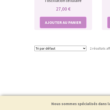
l’oscillation cellulaire
27,00
€
AJOUTER AU PANIER
2 résultats af
Nous sommes spécialisés dans la f