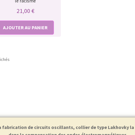
le racisme
21,00
€
AJOUTER AU PANIER
fichés
abrication de circuits oscillants, collier de type Lakhovky l
dans la compensation des ondes électromagnétiques