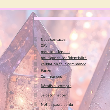
Nous contacter
CGV
mentions légales
politique de confidentialité
Validation de la commande
Panier
Commandes
Détails du compte
Se déconnecter
Mot de passe perdu