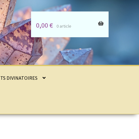
0,00
€
0 article
RTS DIVINATOIRES