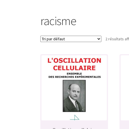
racisme
2 résultats af