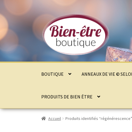
Aller
Aller
à
au
la
contenu
navigation
BOUTIQUE
ANNEAUX DE VIE © SEL
PRODUITS DE BIEN ÊTRE
Accueil
Produits identifiés “régénérescence