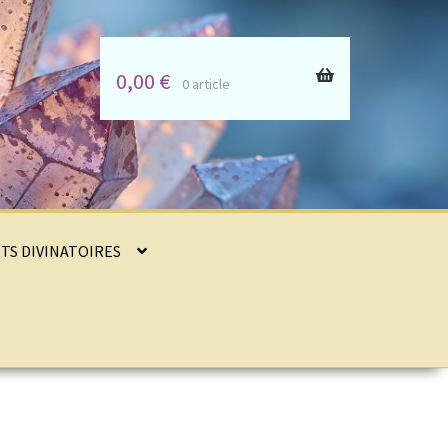
0,00
€
0 article
RTS DIVINATOIRES