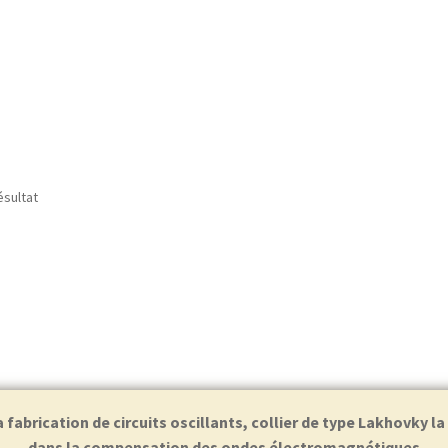
ésultat
abrication de circuits oscillants, collier de type Lakhovky l
dans la compensation des ondes électromagnétiques