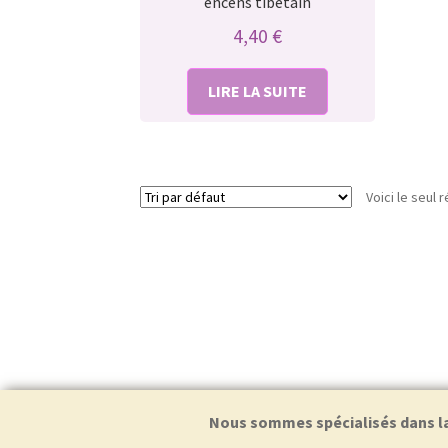
encens tibétain
4,40
€
LIRE LA SUITE
Voici le seul r
Nous sommes spécialisés dans la f