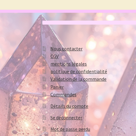
Nous contacter
CGV
mentions légales
politique de confidentialité
Validation de la commande
Panier
Commandes
Détails du compte
Se déconnecter
Mot de passe perdu