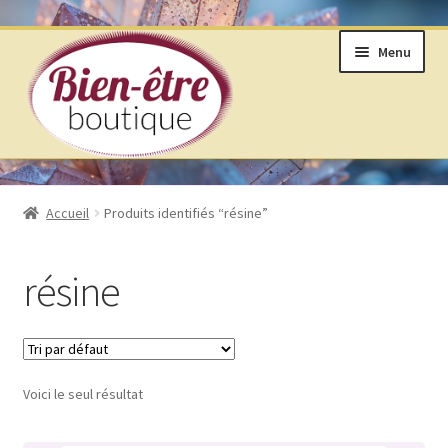
Aller
Aller
Menu
à
au
la
contenu
navigation
BOUTIQUE
Accueil
Produits identifiés “résine”
ANNEAUX DE VIE © SELON LAKHOVSKY
résine
BIJOUX & MINÉRAUX
LIVRES ET ARTS DIVINATOIRES
Voici le seul résultat
PRODUITS DE BIEN ÊTRE