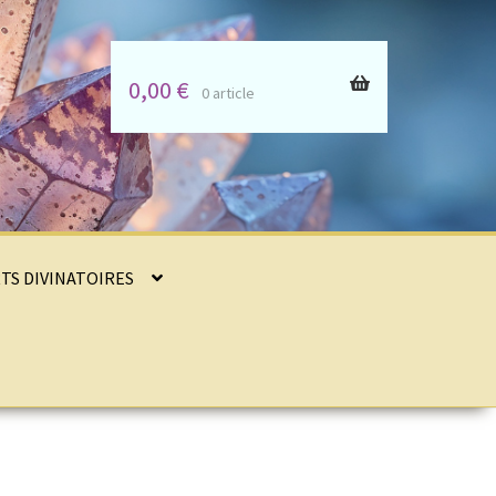
0,00
€
0 article
RTS DIVINATOIRES