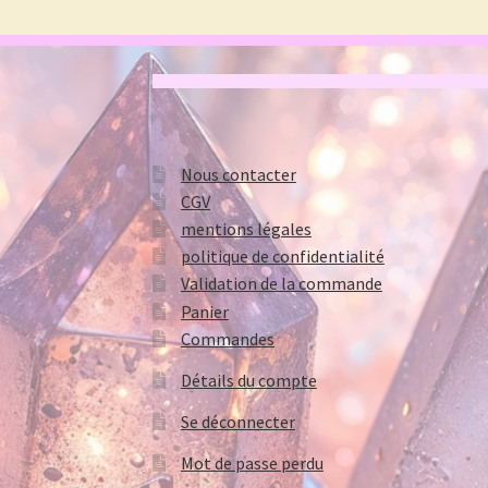
Nous contacter
CGV
mentions légales
politique de confidentialité
Validation de la commande
Panier
Commandes
Détails du compte
Se déconnecter
Mot de passe perdu