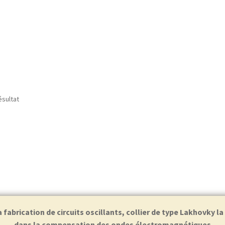
ésultat
abrication de circuits oscillants, collier de type Lakhovky l
dans la compensation des ondes électromagnétiques