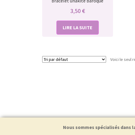
bracelet unakite baroque
3,50
€
LIRE LA SUITE
Voici le seul r
Nous sommes spécialisés dans la f