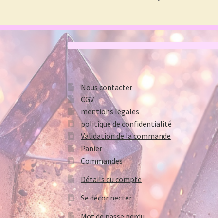
Nous contacter
CGV
mentions légales
politique de confidentialité
Validation de la commande
Panier
Commandes
Détails du compte
Se déconnecter
Mot de passe perdu