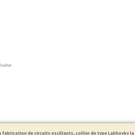
ésultat
abrication de circuits oscillants, collier de type Lakhovky l