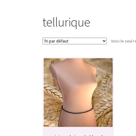
tellurique
Voici le seul r