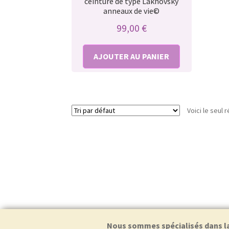
ceinture de type Lakhovsky
anneaux de vie©
99,00
€
AJOUTER AU PANIER
Voici le seul r
Nous sommes spécialisés dans la f