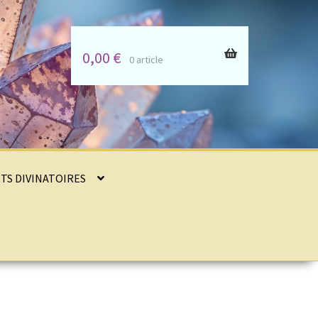
0,00
€
0 article
RTS DIVINATOIRES