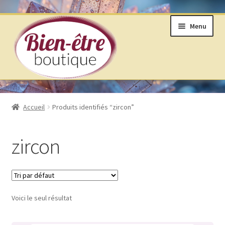
Aller
Aller
Menu
à
au
la
contenu
navigation
BOUTIQUE
Accueil
Produits identifiés “zircon”
ANNEAUX DE VIE © SELON LAKHOVSKY
zircon
BIJOUX & MINÉRAUX
LIVRES ET ARTS DIVINATOIRES
Voici le seul résultat
PRODUITS DE BIEN ÊTRE