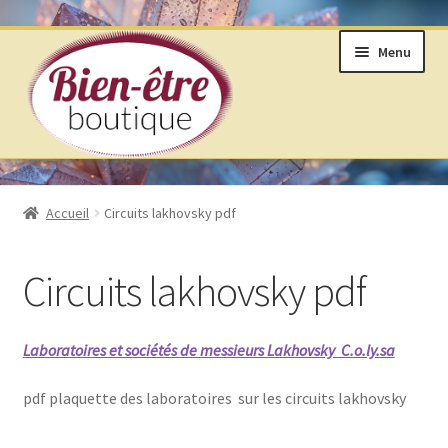
Aller
Aller
Menu
à
au
la
contenu
navigation
BOUTIQUE
Accueil
Circuits lakhovsky pdf
ANNEAUX DE VIE © SELON LAKHOVSKY
Circuits lakhovsky pdf
BIJOUX & MINÉRAUX
LIVRES ET ARTS DIVINATOIRES
Laboratoires et sociétés de messieurs Lakhovsky C.o.ly.sa
PRODUITS DE BIEN ÊTRE
pdf plaquette des laboratoires sur les circuits lakhovsky