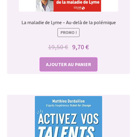
La maladie de Lyme – Au-delà de la polémique
PROMO !
Le
Le
19,50
€
9,70
€
prix
prix
initial
actuel
AJOUTER AU PANIER
était :
est :
19,50 €.
9,70 €.