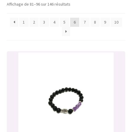
Affichage de 81–96 sur 146 résultats
1
2
3
4
5
6
7
8
9
10