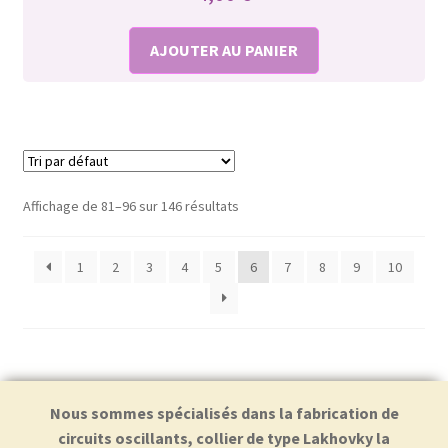
AJOUTER AU PANIER
Affichage de 81–96 sur 146 résultats
1
2
3
4
5
6
7
8
9
10
Nous sommes spécialisés dans la fabrication de
circuits oscillants, collier de type Lakhovky la