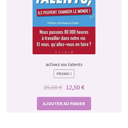
activez vos talents
PROMO !
Le
Le
25,00
€
12,50
€
prix
prix
initial
actuel
AJOUTER AU PANIER
était :
est :
25,00 €.
12,50 €.