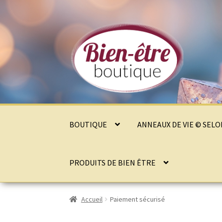
Aller
Aller
à
au
la
contenu
navigation
BOUTIQUE
ANNEAUX DE VIE © SEL
PRODUITS DE BIEN ÊTRE
Accueil
Paiement sécurisé