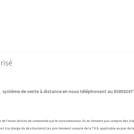
risé
., système de vente à distance en nous téléphonant au 03858247
ate de l’envoi du bon de commande par le consommateur. Ils ne tiennent pas compte des frai
t à la charge du destinataire) Les prix tiennent compte de la T.V.A. applicable au jour de