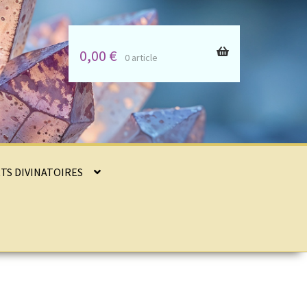
0,00
€
0 article
RTS DIVINATOIRES