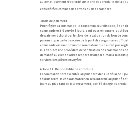
automatiquement répercuté sur le prix des produits de la bout
considérées commes des arrhes ou des acomptes.
Mode de paiement
Pour régler sa commande, le consommateur dispose, à son c
commande est réservée 8 jours, sauf pays etrangers et chéqu
de paiement choisi par lui, lors de la validation du bon de c
paiement par carte bancaire de la part des organismes officie
commande émanant d’un consommateur qui n’aurait pas réglé 
mis en place une procédure de vérification des commandes dest
demandé au client d’adresser par fax ou par e-mail à
la
boutiq
services des pièces envoyées.
Article 11 : Disponibilité des produits
La commande sera exécutée au plus tard dans un délai de 3 j
fournisseurs, le consommateur en sera informé au plus tôt e
jours au plus tard de leur versement, soit l’échange du produi