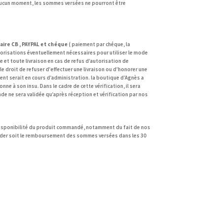
A aucun moment, les sommes versées ne pourront être
aire CB , PAYPAL et chéque
( paiement par chéque, la
orisations éventuellement nécessaires pour utiliser le mode
et toute livraison en cas de refus d’autorisation de
 droit de refuser d’effectuer une livraison ou d’honorer une
nt serait en cours d’administration.
la
boutique d’Agnès
a
e à son insu. Dans le cadre de cette vérification, il sera
nde ne sera validée qu’après réception et vérification par nos
ndisponibilité du produit commandé, notamment du fait de nos
ander soit le remboursement des sommes versées dans les 30