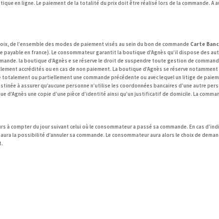
ique en ligne. Le paiement de la totalité du prix doit être réalisé lors de la commande. 
hoix, de l’ensemble des modes de paiement visés au sein du bon de commande
Carte Banc
e payable en france). Le consommateur garantit
la
boutique d’Agnès
qu’il dispose des aut
ommande.
la
boutique d’Agnès
e
se réserve le droit de suspendre toute gestion de commande 
llement accrédités ou en cas de non paiement. La boutique d’Agnès se réserve notamment le
totalement ou partiellement une commande précédente ou avec lequel un litige de paieme
inée à assurer qu’aucune personne n’utilise les coordonnées bancaires d’une autre personn
ue d’Agnès
une copie d’une pièce d’identité ainsi qu’un justificatif de domicile. La comma
ours à compter du jour suivant celui où le consommateur a passé sa commande. En cas d’i
t aura la possibilité d’annuler sa commande. Le consommateur aura alors le choix de dem
t.