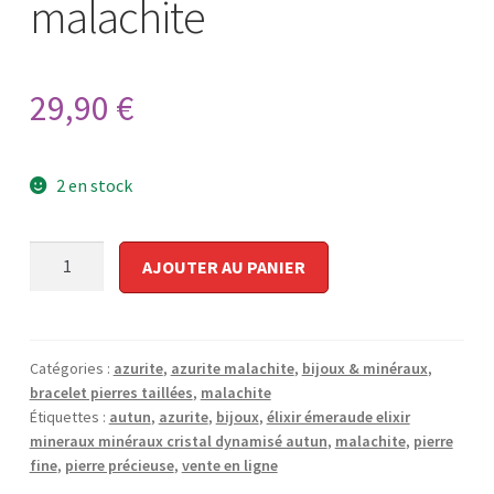
malachite
29,90
€
2 en stock
quantité
AJOUTER AU PANIER
de
Bracelet
azurite
malachite
Catégories :
azurite
,
azurite malachite
,
bijoux & minéraux
,
bracelet pierres taillées
,
malachite
Étiquettes :
autun
,
azurite
,
bijoux
,
élixir émeraude elixir
mineraux minéraux cristal dynamisé autun
,
malachite
,
pierre
fine
,
pierre précieuse
,
vente en ligne