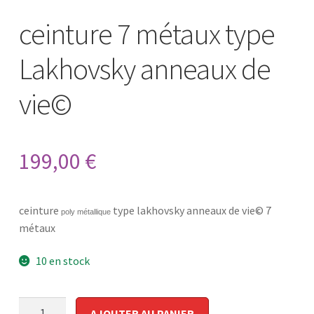
ceinture 7 métaux type
Lakhovsky anneaux de
vie©
199,00
€
ceinture
type lakhovsky anneaux de vie© 7
poly métallique
métaux
10 en stock
quantité
AJOUTER AU PANIER