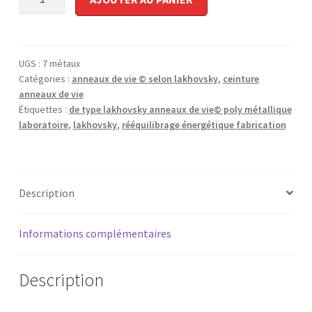
de
ceinture
7
métaux
UGS :
7 métaux
type
Catégories :
anneaux de vie © selon lakhovsky
,
ceinture
anneaux de vie
Lakhovsky
Étiquettes :
de type lakhovsky anneaux de vie© poly métallique
anneaux
laboratoire
,
lakhovsky
,
rééquilibrage énergétique fabrication
de
vie©
Description
Informations complémentaires
Description