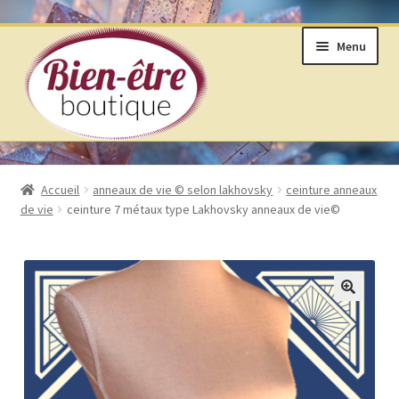
Aller
Aller
Menu
à
au
la
contenu
navigation
BOUTIQUE
Accueil
anneaux de vie © selon lakhovsky
ceinture anneaux
de vie
ceinture 7 métaux type Lakhovsky anneaux de vie©
ANNEAUX DE VIE © SELON LAKHOVSKY
BIJOUX & MINÉRAUX
LIVRES ET ARTS DIVINATOIRES
🔍
PRODUITS DE BIEN ÊTRE