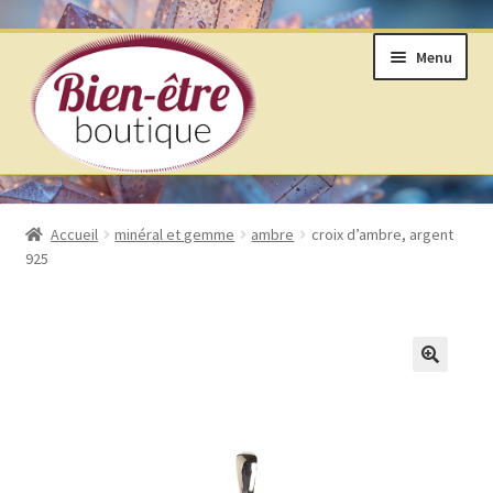
Aller
Aller
Menu
à
au
la
contenu
navigation
BOUTIQUE
Accueil
minéral et gemme
ambre
croix d’ambre, argent
925
ANNEAUX DE VIE © SELON LAKHOVSKY
BIJOUX & MINÉRAUX
LIVRES ET ARTS DIVINATOIRES
🔍
PRODUITS DE BIEN ÊTRE