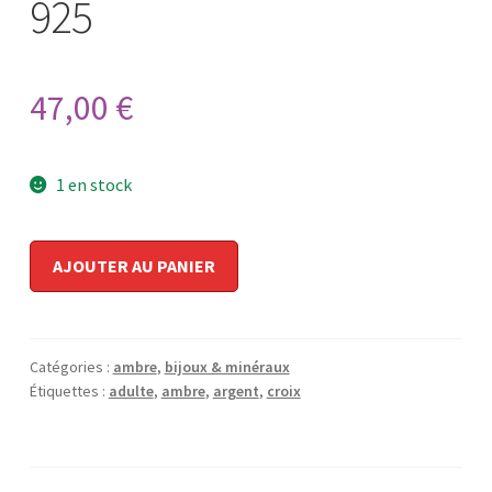
925
47,00
€
1 en stock
quantité
AJOUTER AU PANIER
de
croix
d'ambre,
argent
Catégories :
ambre
,
bijoux & minéraux
925
Étiquettes :
adulte
,
ambre
,
argent
,
croix