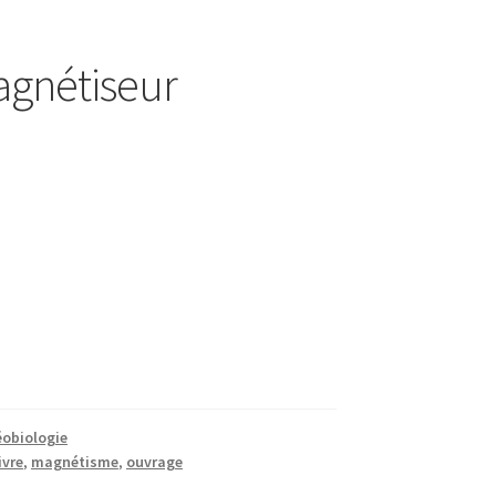
agnétiseur
éobiologie
ivre
,
magnétisme
,
ouvrage