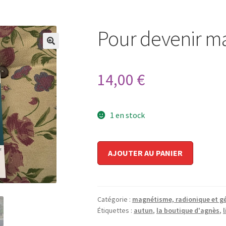
Pour devenir m
🔍
14,00
€
1 en stock
quantité
AJOUTER AU PANIER
de
Pour
devenir
magnétiseur
Catégorie :
magnétisme, radionique et g
Étiquettes :
autun
,
la boutique d'agnès
,
l