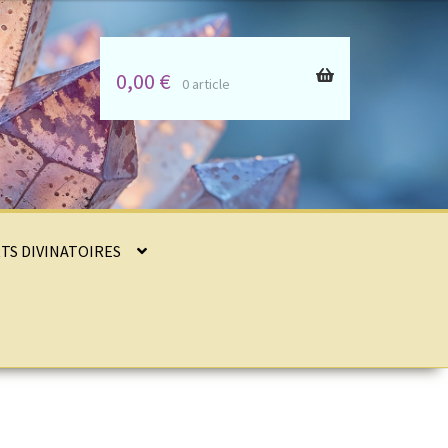
0,00
€
0 article
RTS DIVINATOIRES