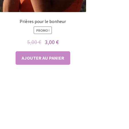
Prières pour le bonheur
PROMO !
Le
Le
5,00
€
3,00
€
prix
prix
initial
actuel
AJOUTER AU PANIER
était :
est :
5,00 €.
3,00 €.