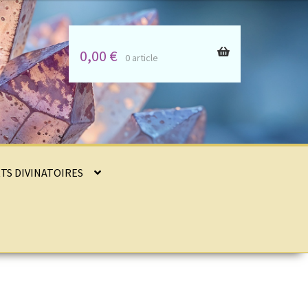
0,00
€
0 article
RTS DIVINATOIRES