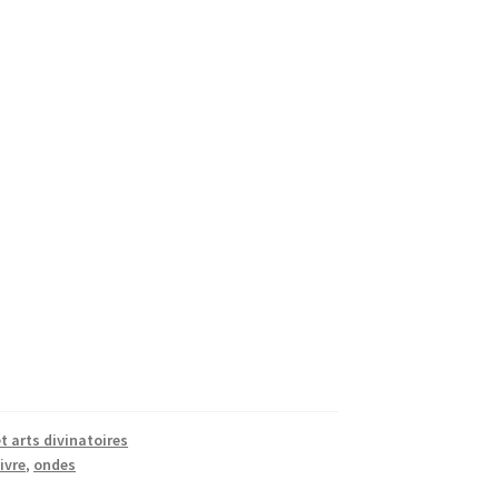
et arts divinatoires
livre
,
ondes