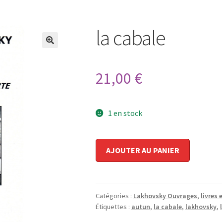
la cabale
🔍
21,00
€
1 en stock
quantité
AJOUTER AU PANIER
de
la
cabale
Catégories :
Lakhovsky Ouvrages
,
livres 
Étiquettes :
autun
,
la cabale
,
lakhovsky
,