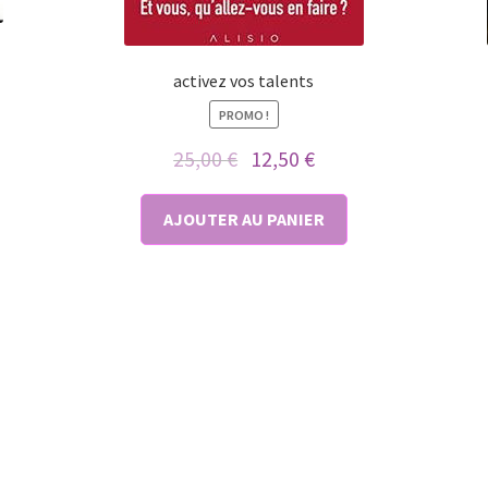
activez vos talents
PROMO !
Le
Le
25,00
€
12,50
€
prix
prix
initial
actuel
AJOUTER AU PANIER
était :
est :
25,00 €.
12,50 €.