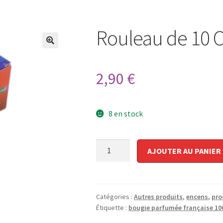
Rouleau de 10 
🔍
2,90
€
8 en stock
quantité
AJOUTER AU PANIER
de
Rouleau
de
10
Catégories :
Autres produits
,
encens
,
pro
Charbons
Étiquette :
bougie parfumée française 100