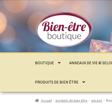
Aller
Aller
à
au
la
contenu
navigation
BOUTIQUE
ANNEAUX DE VIE © SEL
PRODUITS DE BIEN ÊTRE
Accueil
produits de bien être
encens
Rou