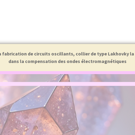
abrication de circuits oscillants, collier de type Lakhovky l
dans la compensation des ondes électromagnétiques