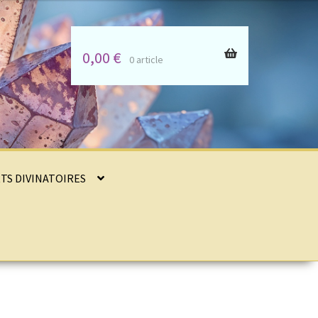
0,00
€
0 article
RTS DIVINATOIRES