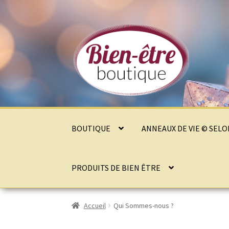
Aller
Aller
à
au
la
contenu
navigation
BOUTIQUE
ANNEAUX DE VIE © SEL
PRODUITS DE BIEN ÊTRE
Accueil
Qui Sommes-nous ?