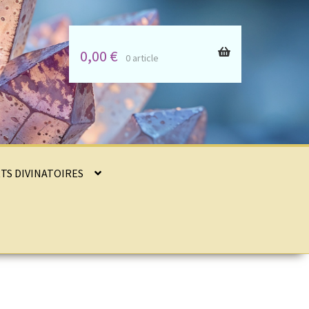
0,00
€
0 article
RTS DIVINATOIRES