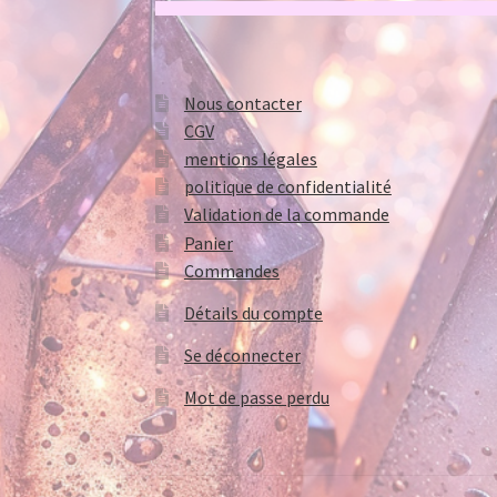
Nous contacter
CGV
mentions légales
politique de confidentialité
Validation de la commande
Panier
Commandes
Détails du compte
Se déconnecter
Mot de passe perdu