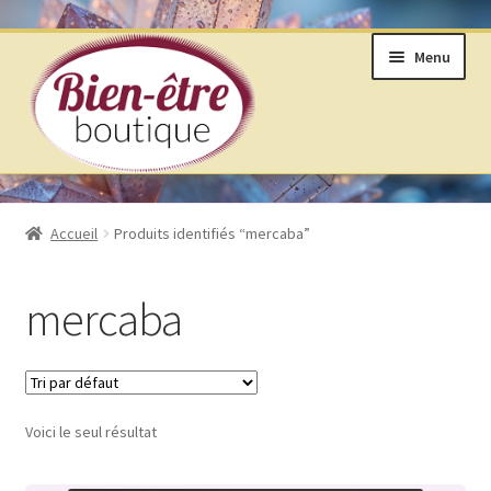
Aller
Aller
Menu
à
au
la
contenu
navigation
BOUTIQUE
Accueil
Produits identifiés “mercaba”
ANNEAUX DE VIE © SELON LAKHOVSKY
mercaba
BIJOUX & MINÉRAUX
LIVRES ET ARTS DIVINATOIRES
Voici le seul résultat
PRODUITS DE BIEN ÊTRE