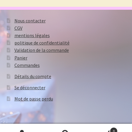
Nous contacter
CGV
mentions légales
politique de confidentialité
Validation de la commande
Panier
Commandes
Détails du compte
Se déconnecter
Mot de passe perdu
0